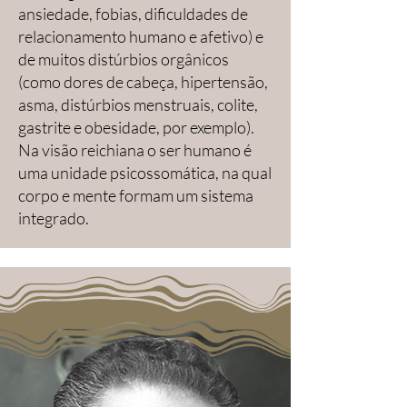
ansiedade, fobias, dificuldades de
Reich, me apaixonei e 
relacionamento humano e afetivo) e
mergulhei fundo! Fiz uma 
de muitos distúrbios orgânicos
(como dores de cabeça, hipertensão,
formação que durou 5 
asma, distúrbios menstruais, colite,
anos, meu processo 
gastrite e obesidade, por exemplo).
Na visão reichiana o ser humano é
terapêutico em sua maior 
uma unidade psicossomática, na qual
parte foi com terapeutas 
corpo e mente formam um sistema
integrado.
reichianas e sigo 
estudando e dedicando-
me aos estudos 
profundos da teoria e 
práticas reichianas.
