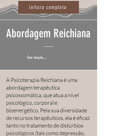
trajetória, trabalhei em 
leitura completa
contextos e áreas 
diversas, possibilitando-
Abordagem Reichiana
me muitos aprendizados 
e enriquecendo meu 
repertório de 
ler mais...
compreensão de Mundo 
e das PESSOAS.

A Psicoterapia Reichiana é uma
abordagem terapêutica
psicossomática, que atua a nível
Foi a Educação e seus 
psicológico, corporal e
bioenergético. Pela sua diversidade
processos que sempre 
de recursos terapêuticos, ela é eficaz
me guiaram inicialmente, 
tanto no tratamento de distúrbios
psicológicos (tais como depressão,
mas ao conhecer Wilhelm 