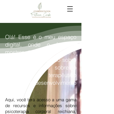
Olá! Esse é o meu espaço
digital, onde o foco é
mostrar de forma simples e
acolhedora um pouco sobre
o meu trabalho, sobre o
processo terapêutico
reichiano e desenvolvimento
humano.
Aqui, você terá acesso a uma gama
de recursos e informações sobre
psicoterapia corporal reichiana,