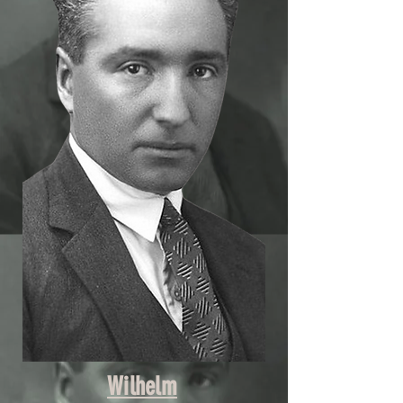
Três experiências de 
trabalho marcaram para 
sempre a minha história, 
não só profissional, mas 
também pessoalmente 
falando, são a Docência, 
a Gestão De Pessoas e a 
Clínica. Sinto orgulho do 
legado e honrada pelas 
sementes plantadas em 
cada aluno que esteve 
comigo - alguns deles se 
Wilhelm
tornaram grandes amigos 