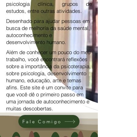
psicologia clínica, grupos de
estudos, entre outras atividades.
Desenhado para ajudar pessoas em
busca de melhoria da saúde mental,
autoconhecimento e
desenvolvimento humano.
​​Além de conhecer um pouco do meu
trabalho, você encontrará reflexões
sobre a importância da psicoterapia,
sobre psicologia, desenvolvimento
humano, educação, arte e temas
afins. Este site é um convite para
que você dê o primeiro passo em
uma jornada de autoconhecimento e
muitas descobertas.
Fale Comigo